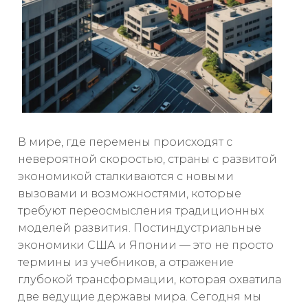
В мире, где перемены происходят с
невероятной скоростью, страны с развитой
экономикой сталкиваются с новыми
вызовами и возможностями, которые
требуют переосмысления традиционных
моделей развития. Постиндустриальные
экономики США и Японии — это не просто
термины из учебников, а отражение
глубокой трансформации, которая охватила
две ведущие державы мира. Сегодня мы