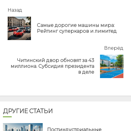
читать
Назад
еще
Самые дорогие машины мира:
Пр
Рейтинг суперкаров и лимитед
но
Вперёд
Читинский двор обновят за 43
Next
миллиона. Субсидия президента
post:
в деле
ДРУГИЕ СТАТЬИ
Постиндустриальные