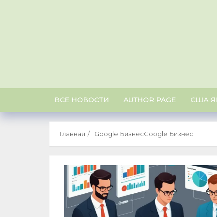
Skip
to
content
ВСЕ НОВОСТИ
AUTHOR PAGE
США Я
Главная
Google БизнесGoogle Бизнес