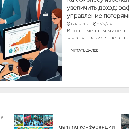
увеличить доход: эф
управление потерям
EclipseNova
23/12/2025
В современном мире пр
зачастую зависит не тольк
ЧИТАТЬ ДАЛЕЕ
ые
Igaming конференции